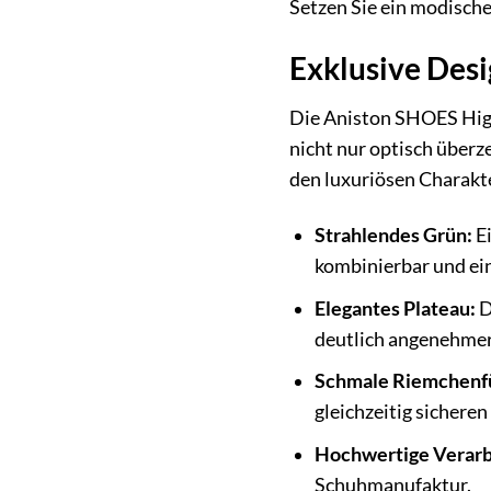
Setzen Sie ein modisch
Exklusive Des
Die Aniston SHOES High
nicht nur optisch überz
den luxuriösen Charakte
Strahlendes Grün:
Ei
kombinierbar und ein
Elegantes Plateau:
D
deutlich angenehmer
Schmale Riemchenf
gleichzeitig sicheren
Hochwertige Verarb
Schuhmanufaktur.