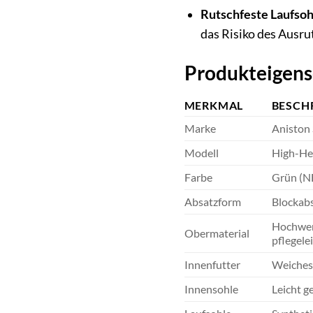
Rutschfeste Laufsoh
das Risiko des Ausru
Produkteigens
MERKMAL
BESCH
Marke
Aniston
Modell
High-He
Farbe
Grün (
Absatzform
Blockabs
Hochwert
Obermaterial
pflegelei
Innenfutter
Weiches 
Innensohle
Leicht g