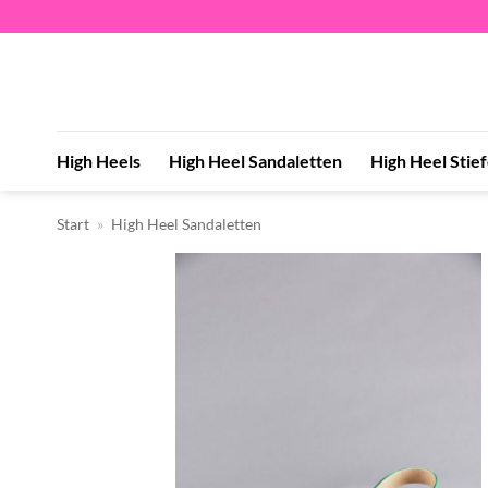
Zum
Inhalt
springen
High Heels
High Heel Sandaletten
High Heel Stie
Start
»
High Heel Sandaletten