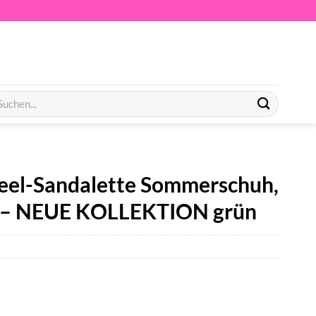
chen
ch:
eel-Sandalette Sommerschuh,
u – NEUE KOLLEKTION grün