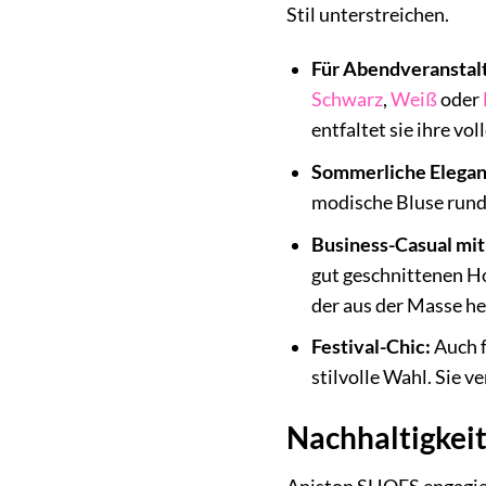
Stil unterstreichen.
Für Abendveranstal
Schwarz
,
Weiß
oder
entfaltet sie ihre vo
Sommerliche Elegan
modische Bluse rund
Business-Casual mit 
gut geschnittenen Ho
der aus der Masse he
Festival-Chic:
Auch f
stilvolle Wahl. Sie v
Nachhaltigkei