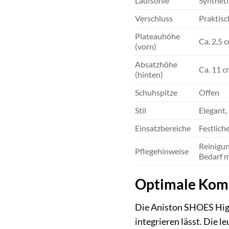
Laufsohle
Syntheti
Verschluss
Praktisc
Plateauhöhe
Ca. 2,5 
(vorn)
Absatzhöhe
Ca. 11 c
(hinten)
Schuhspitze
Offen
Stil
Elegant,
Einsatzbereiche
Festlich
Reinigun
Pflegehinweise
Bedarf m
Optimale Komb
Die Aniston SHOES High-
integrieren lässt. Die 