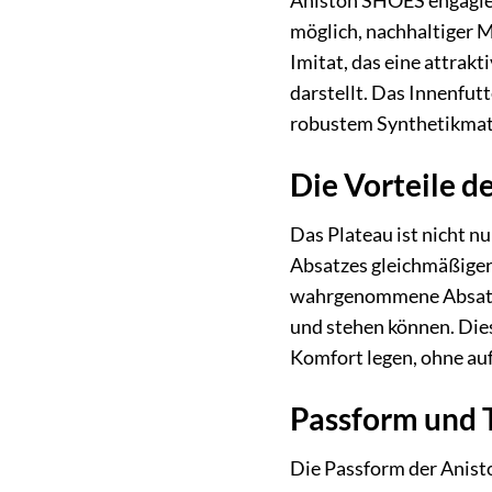
Aniston SHOES engagier
möglich, nachhaltiger M
Imitat, das eine attrakt
darstellt. Das Innenfut
robustem Synthetikmate
Die Vorteile d
Das Plateau ist nicht n
Absatzes gleichmäßiger 
wahrgenommene Absatzhö
und stehen können. Die
Komfort legen, ohne auf
Passform und 
Die Passform der Anist