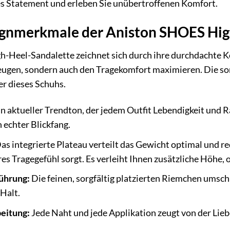
es Statement und erleben Sie unübertroffenen Komfort.
ignmerkmale der Aniston SHOES Hig
-Heel-Sandalette zeichnet sich durch ihre durchdachte Ko
eugen, sondern auch den Tragekomfort maximieren. Die sor
r dieses Schuhs.
n aktueller Trendton, der jedem Outfit Lebendigkeit und Raf
 echter Blickfang.
as integrierte Plateau verteilt das Gewicht optimal und re
es Tragegefühl sorgt. Es verleiht Ihnen zusätzliche Höh
ührung:
Die feinen, sorgfältig platzierten Riemchen umsch
 Halt.
eitung:
Jede Naht und jede Applikation zeugt von der Lieb