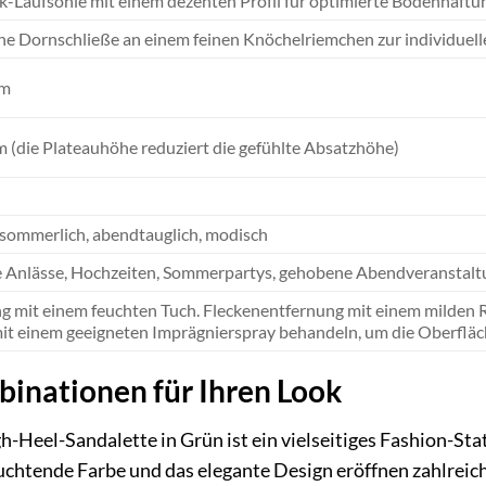
k-Laufsohle mit einem dezenten Profil für optimierte Bodenhaftu
he Dornschließe an einem feinen Knöchelriemchen zur individuell
cm
m (die Plateauhöhe reduziert die gefühlte Absatzhöhe)
 sommerlich, abendtauglich, modisch
e Anlässe, Hochzeiten, Sommerpartys, gehobene Abendveranstaltung
g mit einem feuchten Tuch. Fleckenentfernung mit einem milden R
it einem geeigneten Imprägnierspray behandeln, um die Oberfläc
inationen für Ihren Look
Heel-Sandalette in Grün ist ein vielseitiges Fashion-Sta
leuchtende Farbe und das elegante Design eröffnen zahlreich