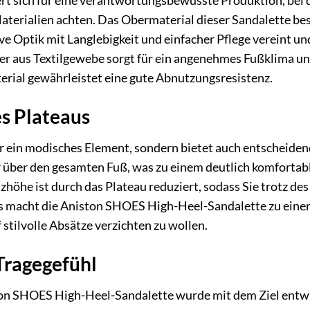
t sich für eine verantwortungsbewusste Produktion, bei d
aterialien achten. Das Obermaterial dieser Sandalette be
ive Optik mit Langlebigkeit und einfacher Pflege vereint und
ter aus Textilgewebe sorgt für ein angenehmes Fußklima und
rial gewährleistet eine gute Abnutzungsresistenz.
es Plateaus
ur ein modisches Element, sondern bietet auch entscheidend
über den gesamten Fuß, was zu einem deutlich komfortable
he ist durch das Plateau reduziert, sodass Sie trotz des
s macht die Aniston SHOES High-Heel-Sandalette zu einer
 stilvolle Absätze verzichten zu wollen.
Tragegefühl
on SHOES High-Heel-Sandalette wurde mit dem Ziel entwic