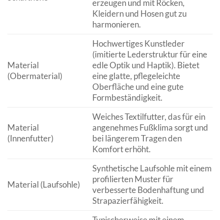
erzeugen und mit Röcken,
Kleidern und Hosen gut zu
harmonieren.
Hochwertiges Kunstleder
(imitierte Lederstruktur für eine
Material
edle Optik und Haptik). Bietet
(Obermaterial)
eine glatte, pflegeleichte
Oberfläche und eine gute
Formbeständigkeit.
Weiches Textilfutter, das für ein
Material
angenehmes Fußklima sorgt und
(Innenfutter)
bei längerem Tragen den
Komfort erhöht.
Synthetische Laufsohle mit einem
profilierten Muster für
Material (Laufsohle)
verbesserte Bodenhaftung und
Strapazierfähigkeit.
Typischerweise mit einem