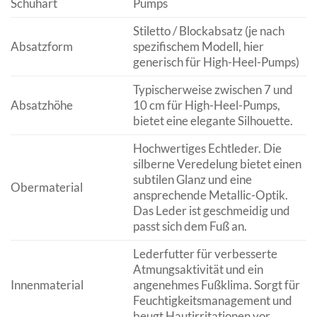
Schuhart
Pumps
Stiletto / Blockabsatz (je nach
Absatzform
spezifischem Modell, hier
generisch für High-Heel-Pumps)
Typischerweise zwischen 7 und
Absatzhöhe
10 cm für High-Heel-Pumps,
bietet eine elegante Silhouette.
Hochwertiges Echtleder. Die
silberne Veredelung bietet einen
subtilen Glanz und eine
Obermaterial
ansprechende Metallic-Optik.
Das Leder ist geschmeidig und
passt sich dem Fuß an.
Lederfutter für verbesserte
Atmungsaktivität und ein
Innenmaterial
angenehmes Fußklima. Sorgt für
Feuchtigkeitsmanagement und
beugt Hautirritationen vor.