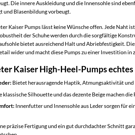
gt. Die innere Auskleidung und die Innensohle sind ebenfa
t und Blasenbildung vorbeugt.
ter Kaiser Pumps lässt keine Wünsche offen. Jede Naht ist p
obustheit der Schuhe werden durch die sorgfältige Konstru
Laufsohle bietet ausreichend Halt und Abriebfestigkeit. D
Detail wider und macht diese Pumps zu einer Investition in
eter Kaiser High-Heel-Pumps echtes 
eder:
Bietet herausragende Haptik, Atmungsaktivität und L
 klassische Silhouette und das dezente Beige machen die 
mfort:
Innenfutter und Innensohle aus Leder sorgen für e
ne präzise Fertigung und ein gut durchdachter Schnitt gar
tschen.