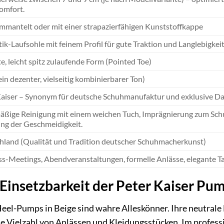
omfort.
mmantelt oder mit einer strapazierfähigen Kunststoffkappe
ik-Laufsohle mit feinem Profil für gute Traktion und Langlebigkeit
e, leicht spitz zulaufende Form (Pointed Toe)
ein dezenter, vielseitig kombinierbarer Ton)
Kaiser – Synonym für deutsche Schuhmanufaktur und exklusive 
äßige Reinigung mit einem weichen Tuch, Imprägnierung zum Schu
ng der Geschmeidigkeit.
hland (Qualität und Tradition deutscher Schuhmacherkunst)
s-Meetings, Abendveranstaltungen, formelle Anlässe, elegante Ta
e Einsetzbarkeit der Peter Kaiser Pu
eel-Pumps in Beige sind wahre Alleskönner. Ihre neutrale
ine Vielzahl von Anlässen und Kleidungsstücken. Im profes