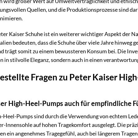
n wird großer Wert auf Umweltverträglichkeit und ethisch
ngsvollen Quellen, und die Produktionsprozesse sind dar
nimieren.
eter Kaiser Schuhe ist ein weiterer wichtiger Aspekt der 
alien bedeuten, dass die Schuhe über viele Jahre hinweg 
 trägt somit zu einem bewussteren Konsum bei. Die Invest
ion in stilvolle Eleganz, sondern auch in einen verantwo
estellte Fragen zu Peter Kaiser Hi
iser High-Heel-Pumps auch für empfindliche F
igh-Heel-Pumps sind durch die Verwendung von echtem Lede
er-Innensohle auf hohen Tragekomfort ausgelegt. Die präz
n ein angenehmes Tragegefühl, auch bei längerem Tragen.