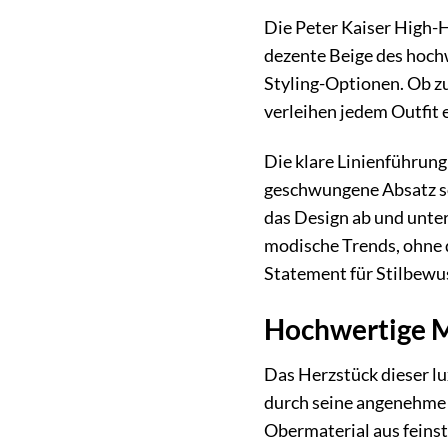
Die Peter Kaiser High-H
dezente Beige des hochwe
Styling-Optionen. Ob z
verleihen jedem Outfit 
Die klare Linienführung
geschwungene Absatz so
das Design ab und unters
modische Trends, ohne d
Statement für Stilbewu
Hochwertige Ma
Das Herzstück dieser lu
durch seine angenehme H
Obermaterial aus feinst