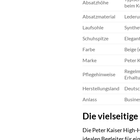
Absatzhöhe
beim K
Absatzmaterial
Lederu
Laufsohle
Synthet
Schuhspitze
Elegant
Farbe
Beige (
Marke
Peter 
Regelm
Pflegehinweise
Erhaltu
Herstellungsland
Deutsc
Anlass
Busines
Die vielseitig
Die Peter Kaiser High-H
idealen Begleiter für e