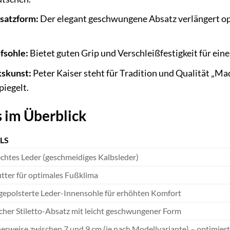
satzform:
Der elegant geschwungene Absatz verlängert opt
fsohle:
Bietet guten Grip und Verschleißfestigkeit für ein
skunst:
Peter Kaiser steht für Tradition und Qualität „Ma
iegelt.
 im Überblick
LS
chtes Leder (geschmeidiges Kalbsleder)
tter für optimales Fußklima
gepolsterte Leder-Innensohle für erhöhten Komfort
cher Stiletto-Absatz mit leicht geschwungener Form
erweise zwischen 7 und 9 cm (je nach Modellvariante) – optimier