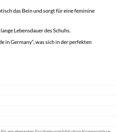
isch das Bein und sorgt für eine feminine
e lange Lebensdauer des Schuhs.
de in Germany“, was sich in der perfekten
t für ein elegantes Erscheinungsbild ohne Kompromisse