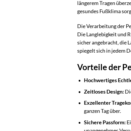
längerem Tragen überzeu
gesundes Fußklima sorg
Die Verarbeitung der Pe
Die Langlebigkeit und R
sicher angebracht, die 
spiegelt sich in jedem 
Vorteile der P
Hochwertiges Echtl
Zeitloses Design:
Die
Exzellenter Trageko
ganzen Tag über.
Sichere Passform:
Ei
unangenehmes Verru