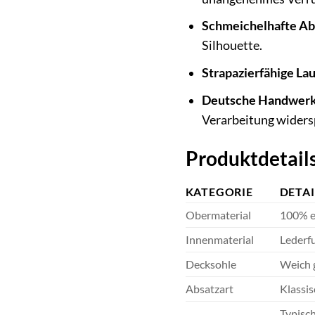
Schmeichelhafte Ab
Silhouette.
Strapazierfähige Lau
Deutsche Handwerk
Verarbeitung widersp
Produktdetails
KATEGORIE
DETAI
Obermaterial
100% e
Innenmaterial
Lederfu
Decksohle
Weich 
Absatzart
Klassis
Typisch