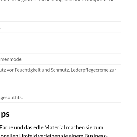
.
Damenmode.
tz vor Feuchtigkeit und Schmutz, Lederpflegecreme zur
gesoutfits.
mps
 Farbe und das edle Material machen sie zum
sionellen Umfeld verleihen sie einem Business-