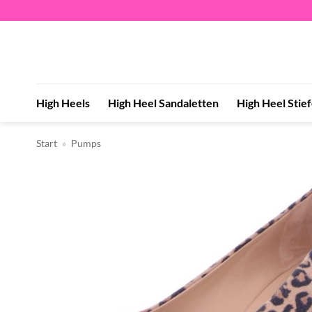
Zum
Inhalt
springen
High Heels
High Heel Sandaletten
High Heel Stie
Start
»
Pumps