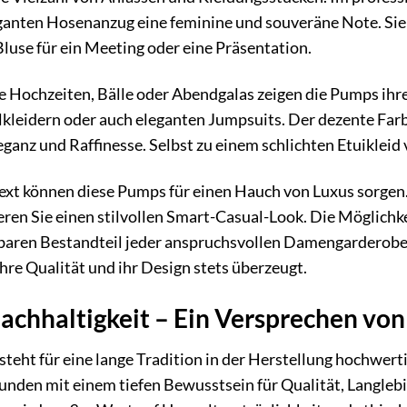
anten Hosenanzug eine feminine und souveräne Note. Sie s
Bluse für ein Meeting oder eine Präsentation.
ie Hochzeiten, Bälle oder Abendgalas zeigen die Pumps ihr
kleidern oder auch eleganten Jumpsuits. Der dezente Farb
eganz und Raffinesse. Selbst zu einem schlichten Etuikleid
ext können diese Pumps für einen Hauch von Luxus sorgen.
eren Sie einen stilvollen Smart-Casual-Look. Die Möglichke
baren Bestandteil jeder anspruchsvollen Damengarderobe. S
hre Qualität und ihr Design stets überzeugt.
achhaltigkeit – Ein Versprechen von
steht für eine lange Tradition in der Herstellung hochwert
bunden mit einem tiefen Bewusstsein für Qualität, Langleb