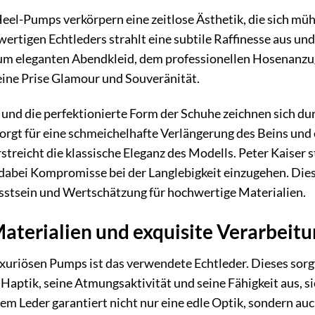
eel-Pumps verkörpern eine zeitlose Ästhetik, die sich mühe
rtigen Echtleders strahlt eine subtile Raffinesse aus und 
um eleganten Abendkleid, dem professionellen Hosenanzu
eine Prise Glamour und Souveränität.
 und die perfektionierte Form der Schuhe zeichnen sich d
rgt für eine schmeichelhafte Verlängerung des Beins und 
treicht die klassische Eleganz des Modells. Peter Kaiser st
abei Kompromisse bei der Langlebigkeit einzugehen. Diese
sstsein und Wertschätzung für hochwertige Materialien.
terialien und exquisite Verarbeitu
xuriösen Pumps ist das verwendete Echtleder. Dieses sorg
aptik, seine Atmungsaktivität und seine Fähigkeit aus, s
em Leder garantiert nicht nur eine edle Optik, sondern auc